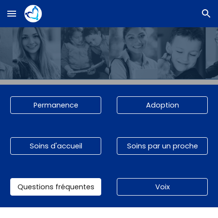
Skip to main content
Skip to navigation
Permanence
Adoption
Soins d'accueil
Soins par un proche
Questions fréquentes
Voix